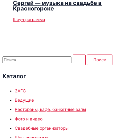
Сергей — музыка на свадьбе в
Красногорске
Шоу-программа
П
о
Каталог
и
с
ЗАГС
к
:
Ведущие
Рестораны, кафе, банкетные залы
Фото и видео
Свадебные организаторы
Шоу-программа