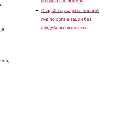
и советы по выбору
к
Свадьба в усадьбе: полный
гид по организации без
свадебного агентства
ой
еня,