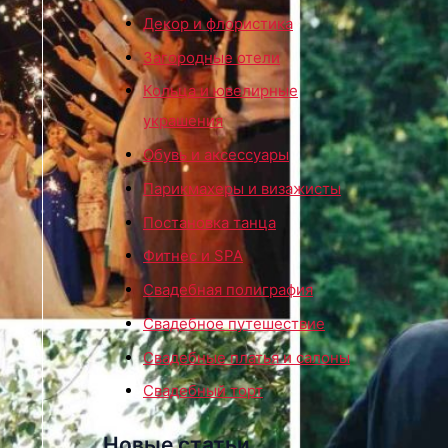
Декор и флористика
Загородные отели
Кольца и ювелирные
украшения
Обувь и аксессуары
Парикмахеры и визажисты
Постановка танца
Фитнес и SPA
Свадебная полиграфия
Свадебное путешествие
Свадебные платья и салоны
Свадебный торт
Новые статьи