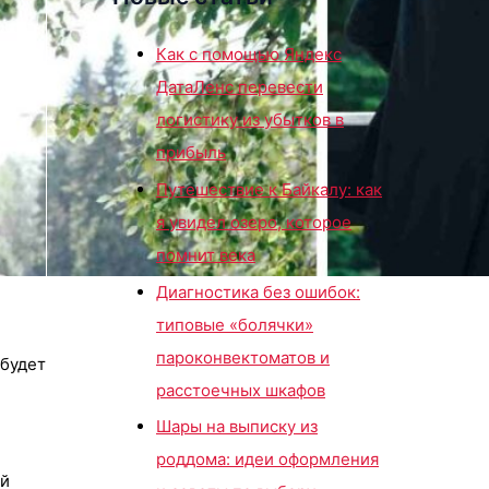
Как с помощью Яндекс
ДатаЛенс перевести
логистику из убытков в
прибыль
Путешествие к Байкалу: как
я увидел озеро, которое
помнит века
Диагностика без ошибок:
типовые «болячки»
пароконвектоматов и
 будет
расстоечных шкафов
Шары на выписку из
роддома: идеи оформления
ой