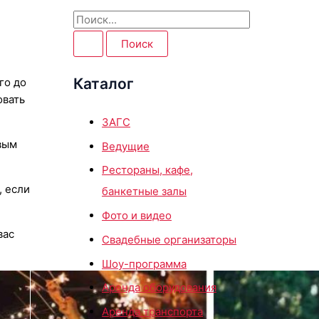
П
о
и
Каталог
го до
с
овать
к
ЗАГС
:
рвым
Ведущие
Рестораны, кафе,
, если
банкетные залы
Фото и видео
вас
Свадебные организаторы
Шоу-программа
Аренда оборудования
Аренда транспорта