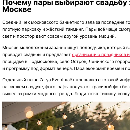
Почему пары выбирают свадьбу з
Москве
Средний чек московского банкетного зала за последние го
плотную парковку и жёсткий тайминг. Пары всё чаще смотр
свет и простор дают совсем другой уровень эмоций.
Многие молодожёны заранее ищут подрядчика, который воз
проводит свадьбы и предлагает
организацию праздников 
площадке в Подмосковье, село Остров, Ленинского горород
и программу под формат вечера. Пара экономит время и п
Отдельный плюс Zarya Event даёт площадка с готовой инфр
на свежем воздухе, фотографы получают красивый фон без 
вышел за рамки модного тренда. Люди хотят тишину, возд