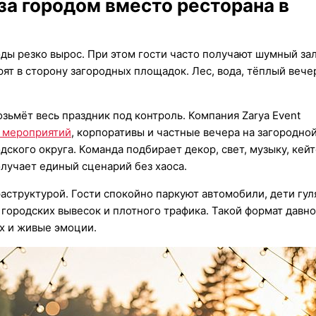
а городом вместо ресторана в
ды резко вырос. При этом гости часто получают шумный зал
ят в сторону загородных площадок. Лес, вода, тёплый вече
ьмёт весь праздник под контроль. Компания Zarya Event
и мероприятий
, корпоративы и частные вечера на загородно
ского округа. Команда подбирает декор, свет, музыку, кей
олучает единый сценарий без хаоса.
аструктурой. Гости спокойно паркуют автомобили, дети гул
городских вывесок и плотного трафика. Такой формат давно
ух и живые эмоции.