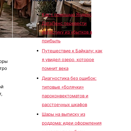
Как с помощью Яндекс
ДатаЛенс перевести
логистику из убытков в
прибыль
Путешествие к Байкалу: как
я увидел озеро, которое
торы
стро
помнит века
Диагностика без ошибок:
ой
типовые «болячки»
,
пароконвектоматов и
расстоечных шкафов
Шары на выписку из
роддома: идеи оформления