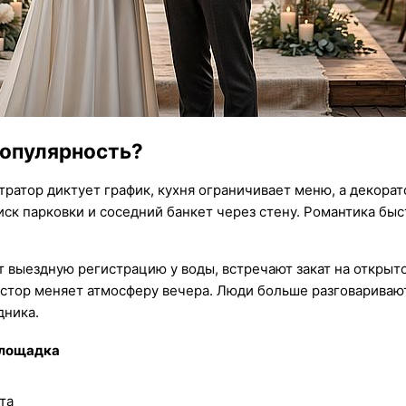
популярность?
тратор диктует график, кухня ограничивает меню, а декора
иск парковки и соседний банкет через стену. Романтика бы
 выездную регистрацию у воды, встречают закат на открыт
стор меняет атмосферу вечера. Люди больше разговаривают
дника.
площадка
та