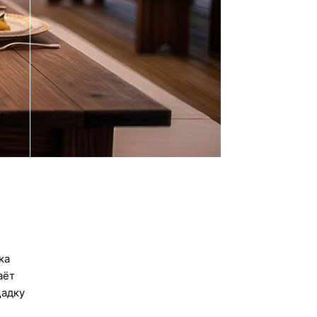
ка
аёт
щадку