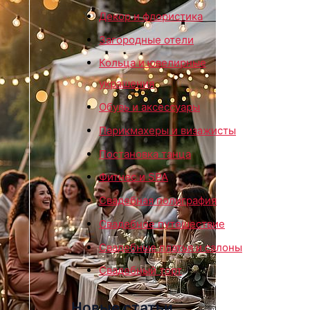
Декор и флористика
Загородные отели
Кольца и ювелирные
украшения
Обувь и аксессуары
Парикмахеры и визажисты
Постановка танца
Фитнес и SPA
Свадебная полиграфия
Свадебное путешествие
Свадебные платья и салоны
Свадебный торт
Новые статьи