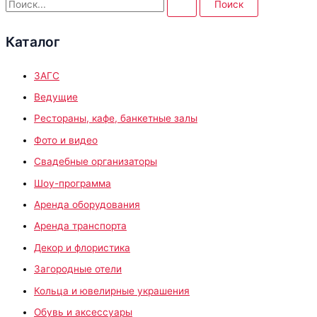
П
о
Каталог
и
с
ЗАГС
к
:
Ведущие
Рестораны, кафе, банкетные залы
Фото и видео
Свадебные организаторы
Шоу-программа
Аренда оборудования
Аренда транспорта
Декор и флористика
Загородные отели
Кольца и ювелирные украшения
Обувь и аксессуары