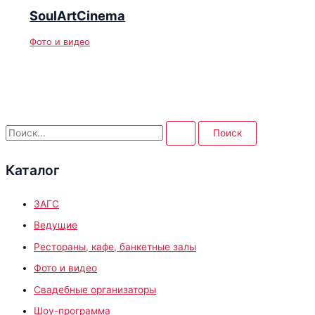
SoulArtCinema
Фото и видео
П
о
Каталог
и
с
ЗАГС
к
:
Ведущие
Рестораны, кафе, банкетные залы
Фото и видео
Свадебные организаторы
Шоу-программа