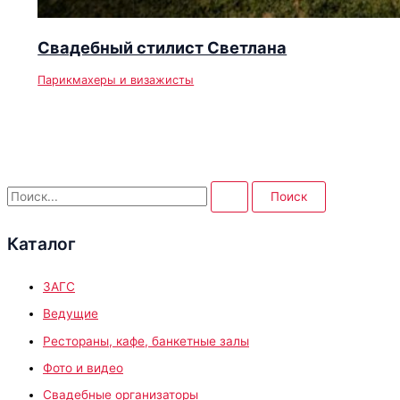
Свадебный стилист Светлана
Парикмахеры и визажисты
П
о
Каталог
и
с
ЗАГС
к
:
Ведущие
Рестораны, кафе, банкетные залы
Фото и видео
Свадебные организаторы