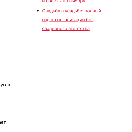
и советы по выбору
Свадьба в усадьбе: полный
гид по организации без
свадебного агентства
угов.
ает