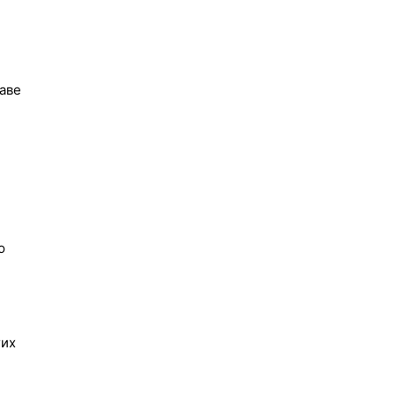
аве
ю
гих