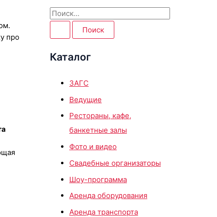
П
ом.
о
у про
и
Каталог
с
к
ЗАГС
:
Ведущие
Рестораны, кафе,
та
банкетные залы
Фото и видео
ающая
Свадебные организаторы
Шоу-программа
Аренда оборудования
Аренда транспорта