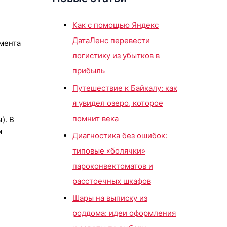
Как с помощью Яндекс
ДатаЛенс перевести
омента
логистику из убытков в
прибыль
Путешествие к Байкалу: как
я увидел озеро, которое
помнит века
). В
м
Диагностика без ошибок:
типовые «болячки»
пароконвектоматов и
расстоечных шкафов
Шары на выписку из
роддома: идеи оформления