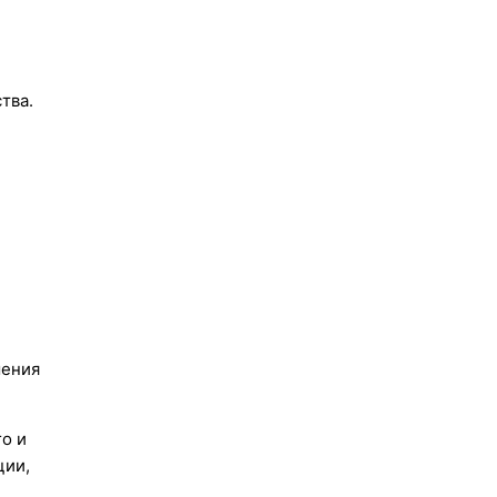
тва.
шения
о и
ции,